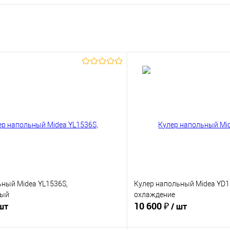
ьный Midea YL1536S,
Кулер напольный Midea YD15
ный
охлаждение
10 600 ₽
 шт
/ шт