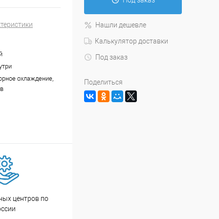
Под заказ
ктеристики
Нашли дешевле
Калькулятор доставки
й
Под заказ
утри
рное охлаждение,
Поделиться
ев
ных центров по
оссии