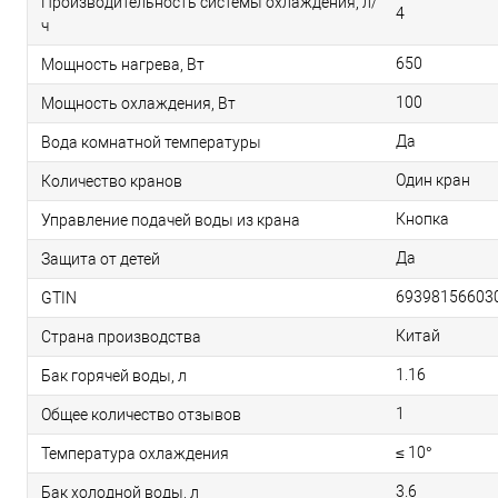
Производительность системы охлаждения, л/
4
ч
650
Мощность нагрева, Вт
100
Мощность охлаждения, Вт
Да
Вода комнатной температуры
Один кран
Количество кранов
Кнопка
Управление подачей воды из крана
Да
Защита от детей
69398156603
GTIN
Китай
Страна производства
1.16
Бак горячей воды, л
1
Общее количество отзывов
≤ 10°
Температура охлаждения
3.6
Бак холодной воды, л