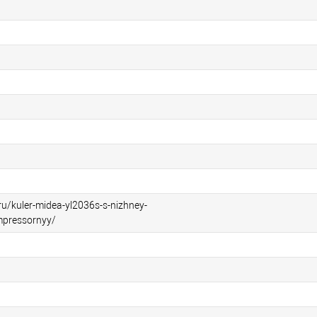
.ru/kuler-midea-yl2036s-s-nizhney-
mpressornyy/