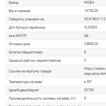
MIDEA
Бренд
16700.00
Вес в граммах
35.8/38.6/112
Габариты упаковки см.
YL2036S
Доп Артикул серийника
Да
не в ИНСТР
24800.00
Оптовая цена
6
Остаток Маркетплейс
5
Сводный рейтинг маркетплейсов
https://vatten
Ссылка на карточку товара
zagruzkoy-ko
≥ 90°
Температура нагрева
32700
ЦенаЯндексМаркет
6
Производительность системы нагрева, л/ч