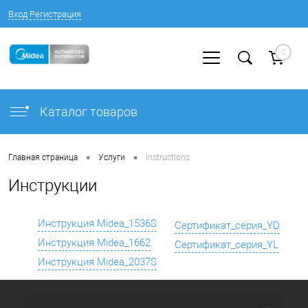
Вход
Регистрация
0
Каталог товаров
•
•
Главная страница
Услуги
instructions
Инструкции
Инструкция Midea_1536S
Сертификат_серия_YD
Инструкция Midea_1662
Сертификат_серия_YL
Инструкция Midea_2037S