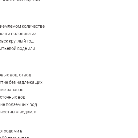
приемлемом количестве
почти половина из
овек круглый год
питьевой воде или
вых вод, отвод
итие без надлежащих
ние запасов
 сточных вод
ние подземных вод
хностным водам, и
 отходами в