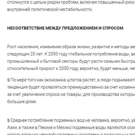
столкнутся с целым рядом проблем, включая повышенный риск 
внутренней политической нестабильности.
НЕСООТВЕТСТВИЕ МЕЖДУ ПРЕДЛОЖЕНИЕМ И СПРОСОМ
Рост населения, изменение образа жизни, развитие и методы ве
следующих 20 лет. К 2050 году глобальное потребление воды, 
промышленный и бытовой секторы будут расти самыми быстрым
относительный прирост к 2050 году, вероятно, будет меньше, чем
§
По мере того как экономика штатов растет, а люди поднимаютс
тенденция будет проявляться преимущественно за счет косвенны
за счет увеличения спроса на товары, для производства которы
большие дома.
§
Среднее потребление подземных вод на человека, вероятно, у
Азии, а также в Пекине и Мехико подземные воды являются осн
использования невозобновляемых ископаемых водоносных гориз