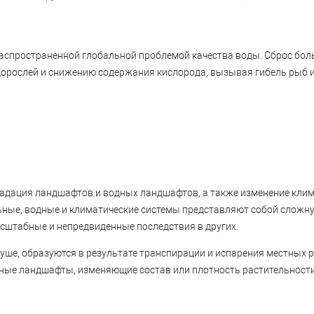
распространенной глобальной проблемой качества воды. Сброс бол
дорослей и снижению содержания кислорода, вызывая гибель рыб 
адация ландшафтов и водных ландшафтов, а также изменение кли
ельные, водные и климатические системы представляют собой слож
асштабные и непредвиденные последствия в других.
уше, образуются в результате транспирации и испарения местных р
ные ландшафты, изменяющие состав или плотность растительности