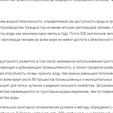
твием водной безопасности, определяемой как доступность воды в 
и производства. Каждый год не менее четырех миллиардов человек, 
ку воды как минимум один месяц в году. Почти 500 миллионов чел
1 миллиарда человек во всем мире не имеют доступа к безопасной 
ктурного развития, в том числе чрезмерное использование грунто
бывающая и добывающая промышленность, а также городское разв
ая способность почвы хранить воду, тем самым уменьшая пополне
. Во всем мире около 80 процентов промышленных и муниципальных
ьзует для питья, купания и ведения сельского хозяйства. Загрязне
ества перемещаются по грунтовым водам медленнее, чем по повер
чество воды.
орительные санитарно-гигиенические условия и методы обращения с