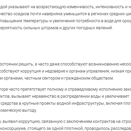
дой указывают на возрастающую изменчивость, интенсивность и ча
чество осадков почти наверняка уменьшится в регионах средних шир
а повышения температуры и увеличения потребности в воде для орош
вероятность сильных штормов и других погодных явлений.
состоянии решить, а часто даже способствуют возникновению несо
собствуют коррупция и недоверие к органам управления, низкая п
и органами, частным сектором и гражданским обществом.
торе часто препятствует полному и справедливому исполнению зако
ектов, вызывает неравенство в распределении воды и увеличивает
редства в крупные проекты водной инфраструктуры, включая плот
ономическую выгоду.
, выявил коррупцию, связанную с заключением контрактов на строи
 консорциума, стоящего за одной плотиной, проводилось расследов