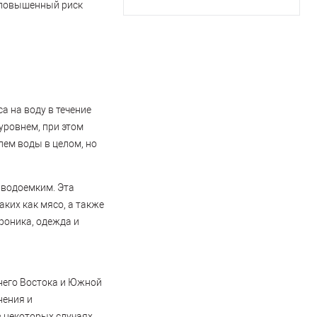
и повышенный риск
а на воду в течение
уровнем, при этом
ем воды в целом, но
 водоемким. Эта
ких как мясо, а также
роника, одежда и
жнего Востока и Южной
нения и
в некоторых случаях