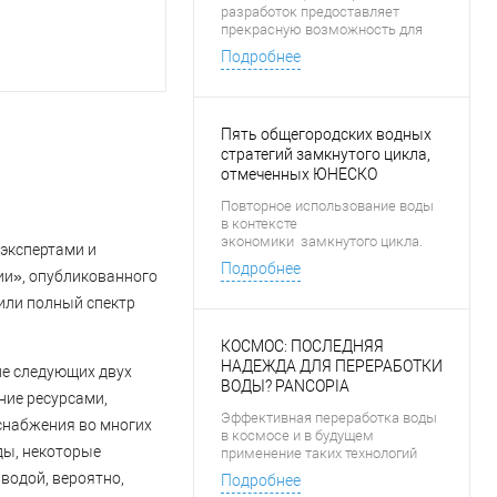
разработок предоставляет
прекрасную возможность для
снабжения островов
Подробнее
опресненной водой с
уменьшением воздействия на
окружающую среду и затрат.
Пять общегородских водных
стратегий замкнутого цикла,
отмеченных ЮНЕСКО
Повторное использование воды
в контексте
экономики замкнутого цикла.
 экспертами и
Подробнее
ии», опубликованного
или полный спектр
КОСМОС: ПОСЛЕДНЯЯ
НАДЕЖДА ДЛЯ ПЕРЕРАБОТКИ
ие следующих двух
ВОДЫ? PANCOPIA
ние ресурсами,
ИСПОЛЬЗУЕТ СРЕДСТВА
Эффективная переработка воды
оснабжения во многих
НАСА
в космосе и в будущем
ды, некоторые
применение таких технологий
очистки воды на земле в
водой, вероятно,
Подробнее
сельском хозяйстве.