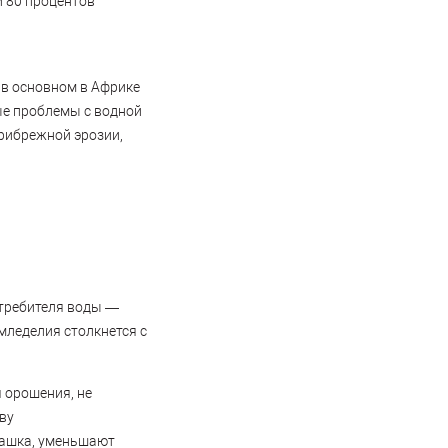
и 80 процентов
 в основном в Африке
ые проблемы с водной
прибрежной эрозии,
отребителя воды —
мледелия столкнется с
 орошения, не
ву
спашка, уменьшают