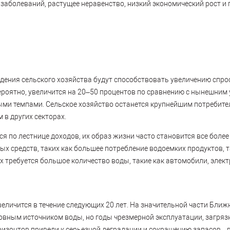
заболеваний, растущее неравенство, низкий экономический рост 
дения сельского хозяйства будут способствовать увеличению спрос
вероятно, увеличится на 20–50 процентов по сравнению с нынешним 
и темпами. Сельское хозяйство останется крупнейшим потребител
 в других секторах.
я по лестнице доходов, их образ жизни часто становится все более
х средств, таких как большее потребление водоемких продуктов, та
х требуется большое количество воды, такие как автомобили, элект
величится в течение следующих 20 лет. На значительной части Бли
овным источником воды, но годы чрезмерной эксплуатации, загряз
онтов привели к серьезной деградации и сокращению запасов. , 