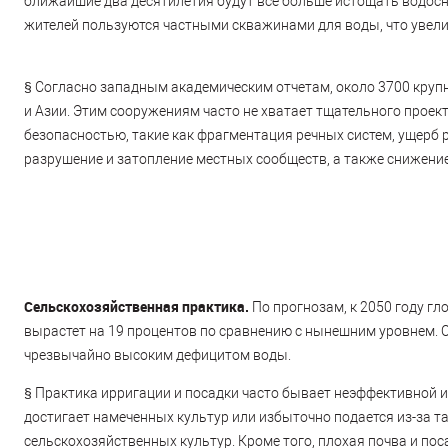
ближайшие два десятилетия будут все больше истощать водосна
жителей пользуются частными скважинами для воды, что увел
§
Согласно западным академическим отчетам, около 3700 крупн
и Азии. Этим сооружениям часто не хватает тщательного прое
безопасностью, такие как фрагментация речных систем, ущерб
разрушение и затопление местных сообществ, а также снижение
Сельскохозяйственная практика.
По прогнозам, к 2050 году г
вырастет на 19 процентов по сравнению с нынешним уровнем. О
чрезвычайно высоким дефицитом воды.
§
Практика ирригации и посадки часто бывает неэффективной и
достигает намеченных культур или избыточно подается из-за та
сельскохозяйственных культур. Кроме того, плохая почва и пос