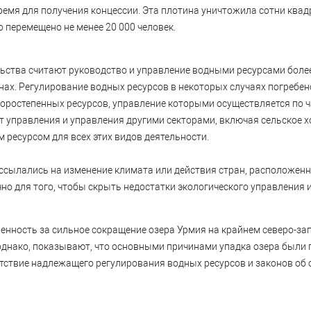
ремя для получения концессии. Эта плотина уничтожила сотни ква
о перемещено не менее 20 000 человек.
ьства считают руководство и управление водными ресурсами боле
анах. Регулирование водных ресурсов в некоторых случаях погребен
торостепенных ресурсов, управление которыми осуществляется по 
т управления и управления другими секторами, включая сельское хо
 ресурсом для всех этих видов деятельности.
ссылались на изменение климата или действия стран, расположенн
но для того, чтобы скрыть недостатки экологического управления 
енность за сильное сокращение озера Урмия на крайнем северо-за
однако, показывают, что основными причинами упадка озера были 
сутствие надлежащего регулирования водных ресурсов и законов о