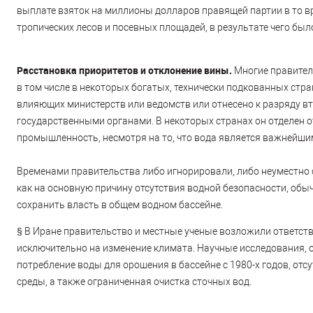
выплате взяток на миллионы долларов правящей партии в то в
тропических лесов и посевных площадей, в результате чего был
Расстановка приоритетов и отклонение вины.
Многие правител
в том числе в некоторых богатых, технически подкованных стр
влияющих министерств или ведомств или отнесено к разряду в
государственными органами. В некоторых странах он отделен о
промышленность, несмотря на то, что вода является важнейшим
Временами правительства либо игнорировали, либо неуместно 
как на основную причину отсутствия водной безопасности, обыч
сохранить власть в общем водном бассейне.
§
В Иране правительство и местные ученые возложили ответств
исключительно на изменение климата. Научные исследования, 
потребление воды для орошения в бассейне с 1980-х годов, от
среды, а также ограниченная очистка сточных вод.