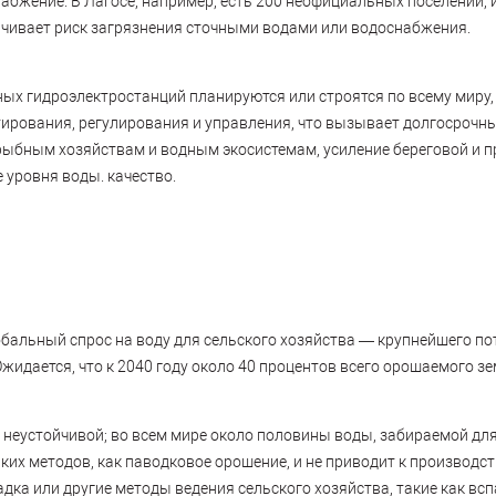
бжение. В Лагосе, например, есть 200 неофициальных поселений, 
ичивает риск загрязнения сточными водами или водоснабжения.
ых гидроэлектростанций планируются или строятся по всему миру,
ктирования, регулирования и управления, что вызывает долгосрочн
 рыбным хозяйствам и водным экосистемам, усиление береговой и 
 уровня воды. качество.
лобальный спрос на воду для сельского хозяйства — крупнейшего п
жидается, что к 2040 году около 40 процентов всего орошаемого зе
 неустойчивой; во всем мире около половины воды, забираемой для
ких методов, как паводковое орошение, и не приводит к производст
адка или другие методы ведения сельского хозяйства, такие как в