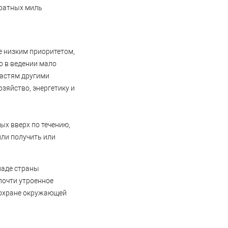
дратных миль
е низким приоритетом,
о в ведении мало
частям другими
зяйство, энергетику и
ых вверх по течению,
или получить или
паде страны
почти утроенное
б охране окружающей