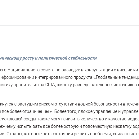
мическому росту и политической стабильности
его Национального совета по разведке в консультации с внешними
информировании интегрированного продукта «Глобальные тенденц
олитику правительства США, широту разведывательных источников 
нутся с растущим риском отсутствия водной безопасности в течен
я все более ограниченным. Более того, плохое управление и управле
окружающей среды также могут снизить количество и качество вод
прежнему испытывать все более острую и повсеместную нехватку во
и. Страны, которые не в состоянии решить проблемы, связанные с 