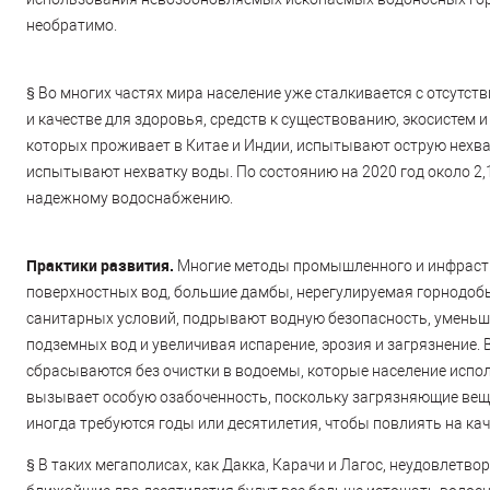
необратимо.
§
Во многих частях мира население уже сталкивается с отсутс
и качестве для здоровья, средств к существованию, экосистем 
которых проживает в Китае и Индии, испытывают острую нехват
испытывают нехватку воды. По состоянию на 2020 год около 2,
надежному водоснабжению.
Практики развития.
Многие методы промышленного и инфрастру
поверхностных вод, большие дамбы, нерегулируемая горнодо
санитарных условий, подрывают водную безопасность, уменьш
подземных вод и увеличивая испарение, эрозия и загрязнение
сбрасываются без очистки в водоемы, которые население испол
вызывает особую озабоченность, поскольку загрязняющие вещ
иногда требуются годы или десятилетия, чтобы повлиять на ка
§
В таких мегаполисах, как Дакка, Карачи и Лагос, неудовлетв