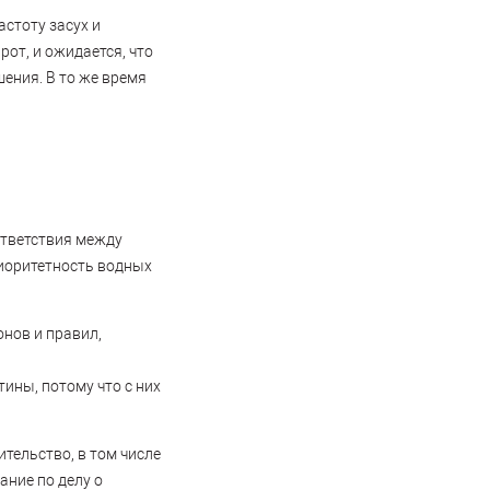
стоту засух и
от, и ожидается, что
ения. В то же время
ответствия между
риоритетность водных
нов и правил,
ины, потому что с них
тельство, в том числе
ание по делу о