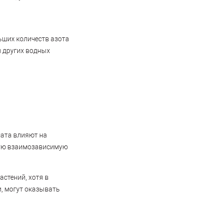
ьших количеств азота
и других водных
мата влияют на
ную взаимозависимую
астений, хотя в
, могут оказывать